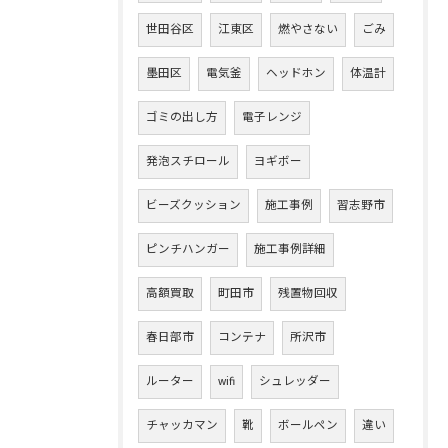
世田谷区
江東区
燃やさない
ごみ
墨田区
電気釜
ヘッドホン
体温計
ゴミの出し方
電子レンジ
発泡スチロール
ヨギボー
ビーズクッション
施工事例
習志野市
ピンチハンガー
施工事例詳細
高額買取
町田市
残置物回収
春日部市
コンテナ
所沢市
ルーター
wifi
シュレッダー
チャッカマン
靴
ボールペン
違い