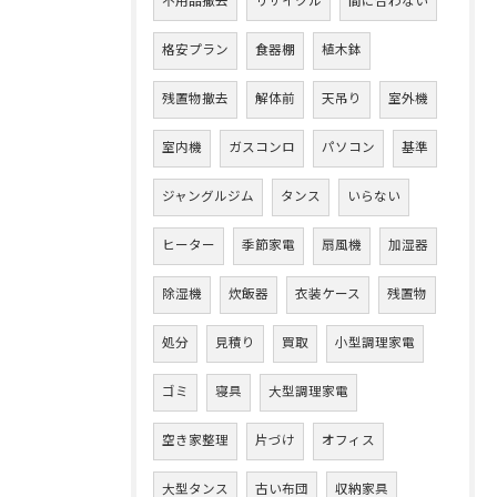
不用品撤去
リサイクル
間に合わない
格安プラン
食器棚
植木鉢
残置物撤去
解体前
天吊り
室外機
室内機
ガスコンロ
パソコン
基準
ジャングルジム
タンス
いらない
ヒーター
季節家電
扇風機
加湿器
除湿機
炊飯器
衣装ケース
残置物
処分
見積り
買取
小型調理家電
ゴミ
寝具
大型調理家電
空き家整理
片づけ
オフィス
大型タンス
古い布団
収納家具