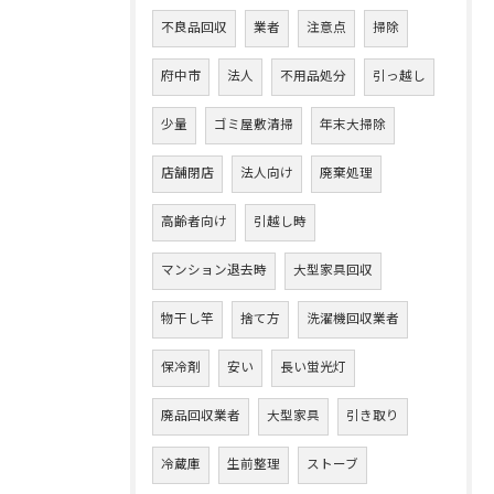
不良品回収
業者
注意点
掃除
府中市
法人
不用品処分
引っ越し
少量
ゴミ屋敷清掃
年末大掃除
店舗閉店
法人向け
廃棄処理
高齢者向け
引越し時
マンション退去時
大型家具回収
物干し竿
捨て方
洗濯機回収業者
保冷剤
安い
長い蛍光灯
廃品回収業者
大型家具
引き取り
冷蔵庫
生前整理
ストーブ