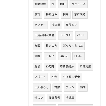
観葉植物
机
即日
ベット一式
無料
持ち込み
相場
家に来る
ソファー
洗濯機
見積もり
不用品回収業者
トラブル
ベット
布団
粗大ごみ
ぼったくられた
資格
テレビ
選び方
口コミ
危険
10万円
不要品処分
即日対応
アパート
料金
引っ越し業者
一人暮らし
詐欺
チラシ
訪問
怪しい
優良業者
冷凍庫