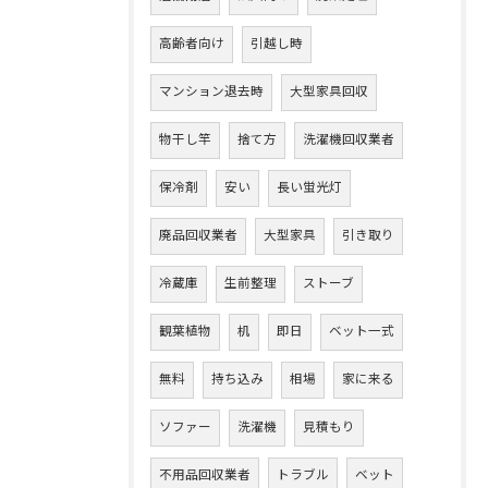
高齢者向け
引越し時
マンション退去時
大型家具回収
物干し竿
捨て方
洗濯機回収業者
保冷剤
安い
長い蛍光灯
廃品回収業者
大型家具
引き取り
冷蔵庫
生前整理
ストーブ
観葉植物
机
即日
ベット一式
無料
持ち込み
相場
家に来る
ソファー
洗濯機
見積もり
不用品回収業者
トラブル
ベット