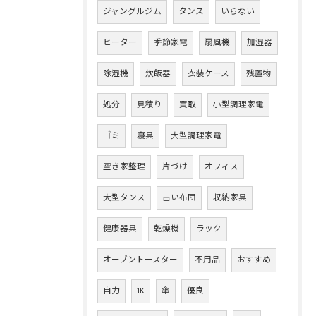
ジャングルジム
タンス
いらない
ヒーター
季節家電
扇風機
加湿器
除湿機
炊飯器
衣装ケース
残置物
処分
見積り
買取
小型調理家電
ゴミ
寝具
大型調理家電
空き家整理
片づけ
オフィス
大型タンス
古い布団
収納家具
健康器具
乾燥機
ラック
オーブントースター
不用品
おすすめ
自力
1K
傘
優良