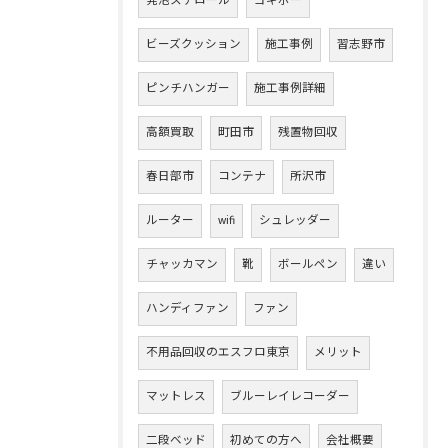
発泡スチロール
ヨギボー
ビーズクッション
施工事例
習志野市
ピンチハンガー
施工事例詳細
高額買取
町田市
残置物回収
春日部市
コンテナ
所沢市
ルーター
wifi
シュレッダー
チャッカマン
靴
ボールペン
違い
ハンディファン
ファン
不用品回収のエスフロ東京
メリット
マットレス
ブルーレイレコーダー
二段ベッド
初めての方へ
会社概要