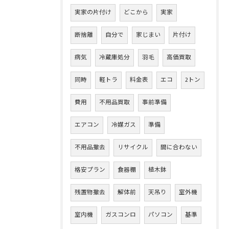
実家の片付け
どこから
実家
断捨離
自分で
家じまい
片付け
病気
冷蔵庫処分
羽毛
高価買取
同時
軽トラ
料金表
エコ
2トン
費用
不用品買取
事前準備
エアコン
冷媒ガス
準備
不用品撤去
リサイクル
間に合わない
格安プラン
食器棚
植木鉢
残置物撤去
解体前
天吊り
室外機
室内機
ガスコンロ
パソコン
基準