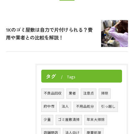
1Kのゴミ屋敷は自力で片付けられる？費
用や業者との比較を解説！
タグ
Tags
不良品回収
業者
注意点
掃除
府中市
法人
不用品処分
引っ越し
少量
ゴミ屋敷清掃
年末大掃除
店舗閉店
法人向け
廃棄処理