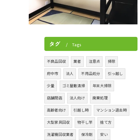
タグ
Tags
不良品回収
業者
注意点
掃除
府中市
法人
不用品処分
引っ越し
少量
ゴミ屋敷清掃
年末大掃除
店舗閉店
法人向け
廃棄処理
高齢者向け
引越し時
マンション退去時
大型家具回収
物干し竿
捨て方
洗濯機回収業者
保冷剤
安い