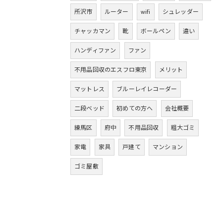
所沢市
ルーター
wifi
シュレッダー
チャッカマン
靴
ボールペン
違い
ハンディファン
ファン
不用品回収のエスフロ東京
メリット
マットレス
ブルーレイレコーダー
二段ベッド
初めての方へ
会社概要
練馬区
府中
不用品回収
粗大ゴミ
家電
家具
戸建て
マンション
ゴミ屋敷