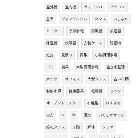
室外機
室内機
ガスコンロ
パソコン
基準
ジャングルジム
タンス
いらない
ヒーター
季節家電
扇風機
加湿器
除湿機
炊飯器
衣装ケース
残置物
処分
見積り
買取
小型調理家電
ゴミ
寝具
大型調理家電
空き家整理
片づけ
オフィス
大型タンス
古い布団
収納家具
健康器具
乾燥機
ラック
オーブントースター
不用品
おすすめ
自力
1K
傘
優良
いくらかかった
婚礼タンス
２階
解体
ソファ