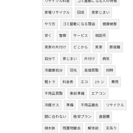
リサイクル料金
ゴミ屋敷になる人の特徴
家電リサイクル
回収
実家じまい
やり方
ゴミ屋敷になる理由
健康被害
安く
警察
サービス
相談所
実家の片付け
どこから
実家
断捨離
自分で
家じまい
片付け
病気
冷蔵庫処分
羽毛
高価買取
同時
軽トラ
料金表
エコ
2トン
費用
不用品買取
事前準備
エアコン
冷媒ガス
準備
不用品撤去
リサイクル
間に合わない
格安プラン
食器棚
植木鉢
残置物撤去
解体前
天吊り