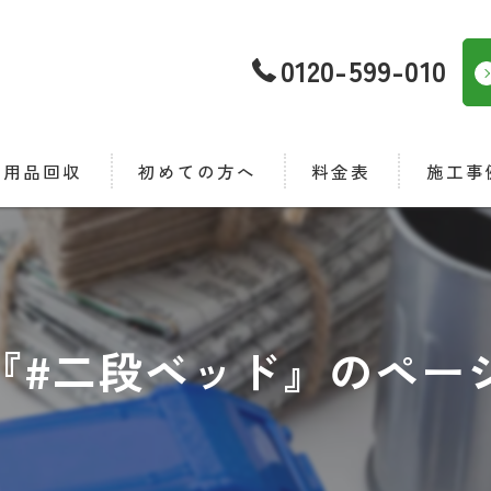
0120-599-010
不用品回収
初めての方へ
料金表
施工事
置物撤去
府中市の不用品回収
ミ屋敷清掃
品整理
『#二段ベッド』のペー
ウスクリーニング