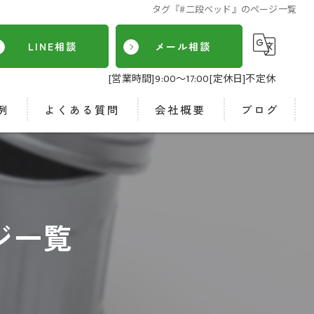
タグ『#二段ベッド』のページ一覧
LINE相談
メール相談
[営業時間]9:00～17:00[定休日]不定休
例
よくある質問
会社概要
ブログ
SDGs
ジ一覧