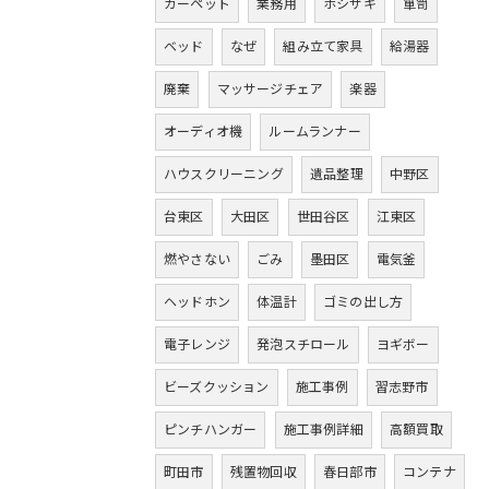
カーペット
業務用
ホシザキ
箪笥
ベッド
なぜ
組み立て家具
給湯器
廃棄
マッサージチェア
楽器
オーディオ機
ルームランナー
ハウスクリーニング
遺品整理
中野区
台東区
大田区
世田谷区
江東区
燃やさない
ごみ
墨田区
電気釜
ヘッドホン
体温計
ゴミの出し方
電子レンジ
発泡スチロール
ヨギボー
ビーズクッション
施工事例
習志野市
ピンチハンガー
施工事例詳細
高額買取
町田市
残置物回収
春日部市
コンテナ