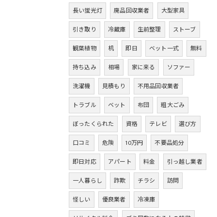
長い蛍光灯
廃品回収業者
大型家具
引き取り
冷蔵庫
生前整理
ストーブ
観葉植物
机
即日
ベット一式
無料
持ち込み
相場
家に来る
ソファー
洗濯機
見積もり
不用品回収業者
トラブル
ベット
布団
粗大ごみ
ぼったくられた
資格
テレビ
選び方
口コミ
危険
10万円
不要品処分
即日対応
アパート
料金
引っ越し業者
一人暮らし
詐欺
チラシ
訪問
怪しい
優良業者
冷凍庫