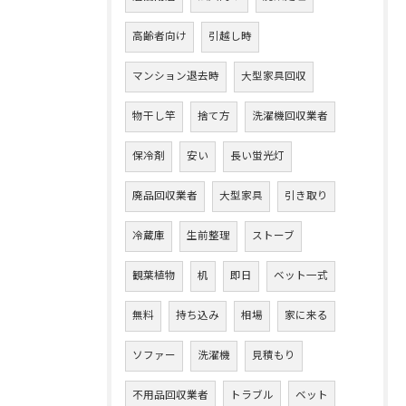
高齢者向け
引越し時
マンション退去時
大型家具回収
物干し竿
捨て方
洗濯機回収業者
保冷剤
安い
長い蛍光灯
廃品回収業者
大型家具
引き取り
冷蔵庫
生前整理
ストーブ
観葉植物
机
即日
ベット一式
無料
持ち込み
相場
家に来る
ソファー
洗濯機
見積もり
不用品回収業者
トラブル
ベット