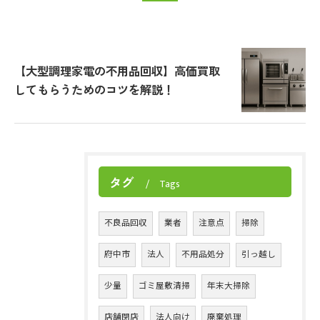
【大型調理家電の不用品回収】高価買取
してもらうためのコツを解説！
タグ
Tags
不良品回収
業者
注意点
掃除
府中市
法人
不用品処分
引っ越し
少量
ゴミ屋敷清掃
年末大掃除
店舗閉店
法人向け
廃棄処理