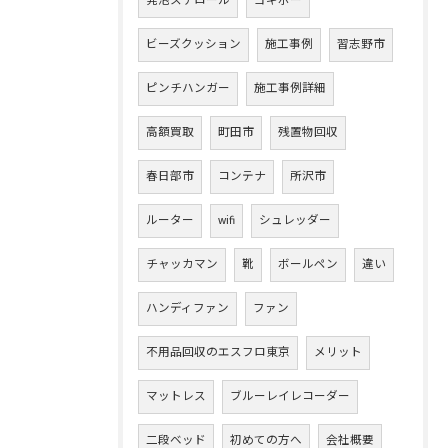
発泡スチロール
ヨギボー
ビーズクッション
施工事例
習志野市
ピンチハンガー
施工事例詳細
高額買取
町田市
残置物回収
春日部市
コンテナ
所沢市
ルーター
wifi
シュレッダー
チャッカマン
靴
ボールペン
違い
ハンディファン
ファン
不用品回収のエスフロ東京
メリット
マットレス
ブルーレイレコーダー
二段ベッド
初めての方へ
会社概要