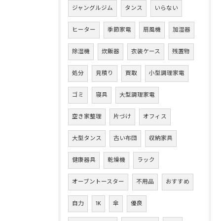
ジャングルジム
タンス
いらない
ヒーター
季節家電
扇風機
加湿器
除湿機
炊飯器
衣装ケース
残置物
処分
見積り
買取
小型調理家電
ゴミ
寝具
大型調理家電
空き家整理
片づけ
オフィス
大型タンス
古い布団
収納家具
健康器具
乾燥機
ラック
オーブントースター
不用品
おすすめ
自力
1K
傘
優良