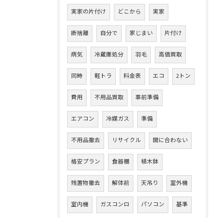
実家の片付け
どこから
実家
断捨離
自分で
家じまい
片付け
病気
冷蔵庫処分
羽毛
高価買取
同時
軽トラ
料金表
エコ
2トン
費用
不用品買取
事前準備
エアコン
冷媒ガス
準備
不用品撤去
リサイクル
間に合わない
格安プラン
食器棚
植木鉢
残置物撤去
解体前
天吊り
室外機
室内機
ガスコンロ
パソコン
基準