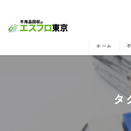
ホーム
残
ゴ
遺
タ
ハ