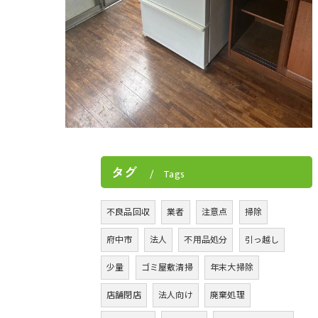
タグ
Tags
不良品回収
業者
注意点
掃除
府中市
法人
不用品処分
引っ越し
少量
ゴミ屋敷清掃
年末大掃除
店舗閉店
法人向け
廃棄処理