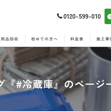
0120-599-010
不用品回収
初めての方へ
料金表
施工事
置物撤去
府中市の不用品回収
ミ屋敷清掃
品整理
グ『#冷蔵庫』のページ
ウスクリーニング