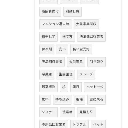
高齢者向け
引越し時
マンション退去時
大型家具回収
物干し竿
捨て方
洗濯機回収業者
保冷剤
安い
長い蛍光灯
廃品回収業者
大型家具
引き取り
冷蔵庫
生前整理
ストーブ
観葉植物
机
即日
ベット一式
無料
持ち込み
相場
家に来る
ソファー
洗濯機
見積もり
不用品回収業者
トラブル
ベット