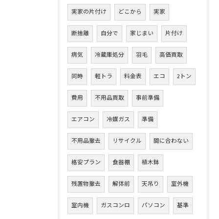
実家の片付け
どこから
実家
断捨離
自分で
家じまい
片付け
病気
冷蔵庫処分
羽毛
高価買取
同時
軽トラ
料金表
エコ
2トン
費用
不用品買取
事前準備
エアコン
冷媒ガス
準備
不用品撤去
リサイクル
間に合わない
格安プラン
食器棚
植木鉢
残置物撤去
解体前
天吊り
室外機
室内機
ガスコンロ
パソコン
基準