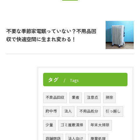
不要な季節家電眠っていない？不用品回
収で快適空間に生まれ変わる！
タグ
Tags
不良品回収
業者
注意点
掃除
府中市
法人
不用品処分
引っ越し
少量
ゴミ屋敷清掃
年末大掃除
店舗閉店
法人向け
廃棄処理