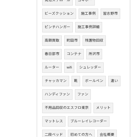
発泡スチロール
ヨギボー
ビーズクッション
施工事例
習志野市
ピンチハンガー
施工事例詳細
高額買取
町田市
残置物回収
春日部市
コンテナ
所沢市
ルーター
wifi
シュレッダー
チャッカマン
靴
ボールペン
違い
ハンディファン
ファン
不用品回収のエスフロ東京
メリット
マットレス
ブルーレイレコーダー
二段ベッド
初めての方へ
会社概要