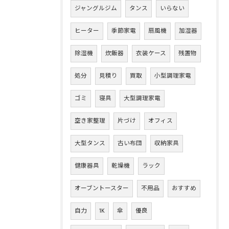
ジャングルジム
タンス
いらない
ヒーター
季節家電
扇風機
加湿器
除湿機
炊飯器
衣装ケース
残置物
処分
見積り
買取
小型調理家電
ゴミ
寝具
大型調理家電
空き家整理
片づけ
オフィス
大型タンス
古い布団
収納家具
健康器具
乾燥機
ラック
オーブントースター
不用品
おすすめ
自力
1K
傘
優良