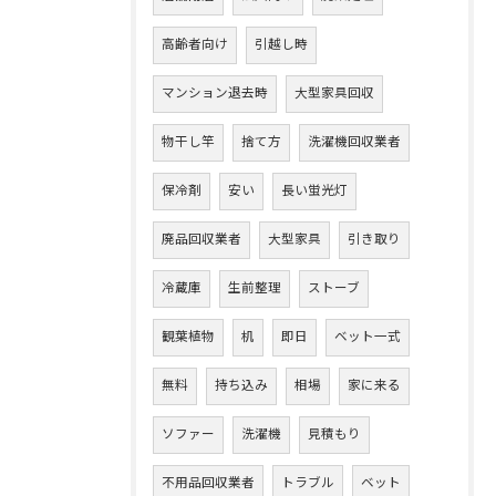
高齢者向け
引越し時
マンション退去時
大型家具回収
物干し竿
捨て方
洗濯機回収業者
保冷剤
安い
長い蛍光灯
廃品回収業者
大型家具
引き取り
冷蔵庫
生前整理
ストーブ
観葉植物
机
即日
ベット一式
無料
持ち込み
相場
家に来る
ソファー
洗濯機
見積もり
不用品回収業者
トラブル
ベット