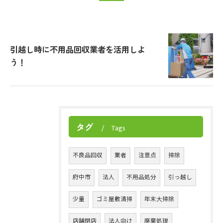
引越し時に不用品回収業者を活用しよ
う！
タグ
Tags
不良品回収
業者
注意点
掃除
府中市
法人
不用品処分
引っ越し
少量
ゴミ屋敷清掃
年末大掃除
店舗閉店
法人向け
廃棄処理