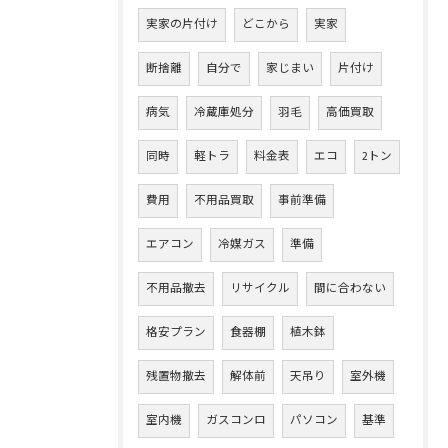
実家の片付け
どこから
実家
断捨離
自分で
家じまい
片付け
病気
冷蔵庫処分
羽毛
高価買取
同時
軽トラ
料金表
エコ
2トン
費用
不用品買取
事前準備
エアコン
冷媒ガス
準備
不用品撤去
リサイクル
間に合わない
格安プラン
食器棚
植木鉢
残置物撤去
解体前
天吊り
室外機
室内機
ガスコンロ
パソコン
基準