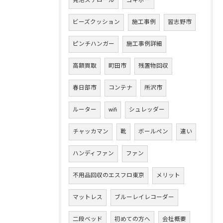
発泡スチロール
ヨギボー
ビーズクッション
施工事例
習志野市
ピンチハンガー
施工事例詳細
高額買取
町田市
残置物回収
春日部市
コンテナ
所沢市
ルーター
wifi
シュレッダー
チャッカマン
靴
ボールペン
違い
ハンディファン
ファン
不用品回収のエスフロ東京
メリット
マットレス
ブルーレイレコーダー
二段ベッド
初めての方へ
会社概要