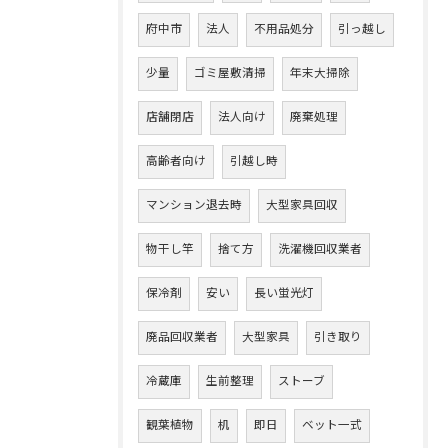
府中市
法人
不用品処分
引っ越し
少量
ゴミ屋敷清掃
年末大掃除
店舗閉店
法人向け
廃棄処理
高齢者向け
引越し時
マンション退去時
大型家具回収
物干し竿
捨て方
洗濯機回収業者
保冷剤
安い
長い蛍光灯
廃品回収業者
大型家具
引き取り
冷蔵庫
生前整理
ストーブ
観葉植物
机
即日
ベット一式