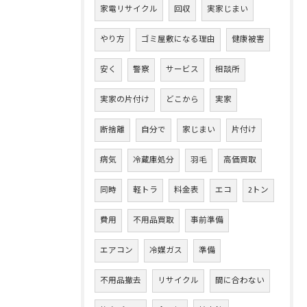
家電リサイクル
回収
実家じまい
やり方
ゴミ屋敷になる理由
健康被害
安く
警察
サービス
相談所
実家の片付け
どこから
実家
断捨離
自分で
家じまい
片付け
病気
冷蔵庫処分
羽毛
高価買取
同時
軽トラ
料金表
エコ
2トン
費用
不用品買取
事前準備
エアコン
冷媒ガス
準備
不用品撤去
リサイクル
間に合わない