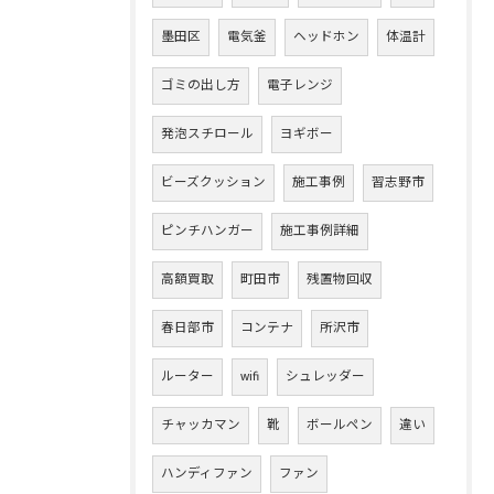
墨田区
電気釜
ヘッドホン
体温計
ゴミの出し方
電子レンジ
発泡スチロール
ヨギボー
ビーズクッション
施工事例
習志野市
ピンチハンガー
施工事例詳細
高額買取
町田市
残置物回収
春日部市
コンテナ
所沢市
ルーター
wifi
シュレッダー
チャッカマン
靴
ボールペン
違い
ハンディファン
ファン