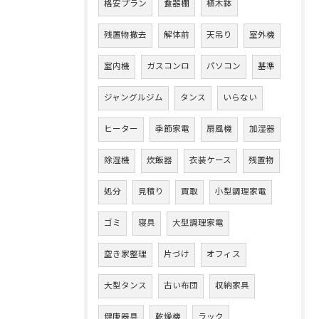
格安プラン
食器棚
植木鉢
残置物撤去
解体前
天吊り
室外機
室内機
ガスコンロ
パソコン
基準
ジャングルジム
タンス
いらない
ヒーター
季節家電
扇風機
加湿器
除湿機
炊飯器
衣装ケース
残置物
処分
見積り
買取
小型調理家電
ゴミ
寝具
大型調理家電
空き家整理
片づけ
オフィス
大型タンス
古い布団
収納家具
健康器具
乾燥機
ラック