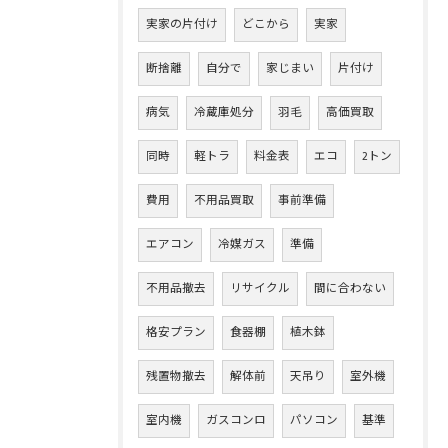
実家の片付け
どこから
実家
断捨離
自分で
家じまい
片付け
病気
冷蔵庫処分
羽毛
高価買取
同時
軽トラ
料金表
エコ
2トン
費用
不用品買取
事前準備
エアコン
冷媒ガス
準備
不用品撤去
リサイクル
間に合わない
格安プラン
食器棚
植木鉢
残置物撤去
解体前
天吊り
室外機
室内機
ガスコンロ
パソコン
基準