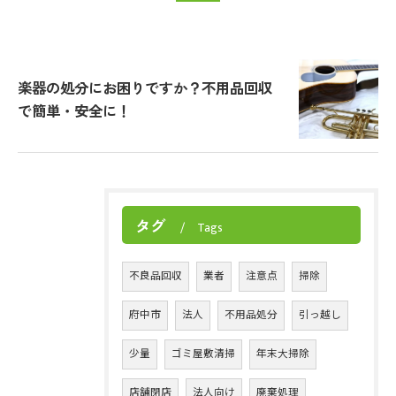
楽器の処分にお困りですか？不用品回収
で簡単・安全に！
タグ
Tags
不良品回収
業者
注意点
掃除
府中市
法人
不用品処分
引っ越し
少量
ゴミ屋敷清掃
年末大掃除
店舗閉店
法人向け
廃棄処理