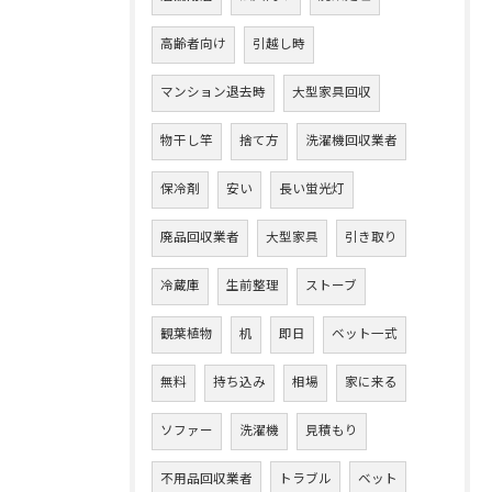
高齢者向け
引越し時
マンション退去時
大型家具回収
物干し竿
捨て方
洗濯機回収業者
保冷剤
安い
長い蛍光灯
廃品回収業者
大型家具
引き取り
冷蔵庫
生前整理
ストーブ
観葉植物
机
即日
ベット一式
無料
持ち込み
相場
家に来る
ソファー
洗濯機
見積もり
不用品回収業者
トラブル
ベット