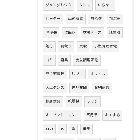
ジャングルジム
タンス
いらない
ヒーター
季節家電
扇風機
加湿器
除湿機
炊飯器
衣装ケース
残置物
処分
見積り
買取
小型調理家電
ゴミ
寝具
大型調理家電
空き家整理
片づけ
オフィス
大型タンス
古い布団
収納家具
健康器具
乾燥機
ラック
オーブントースター
不用品
おすすめ
自力
1K
傘
優良