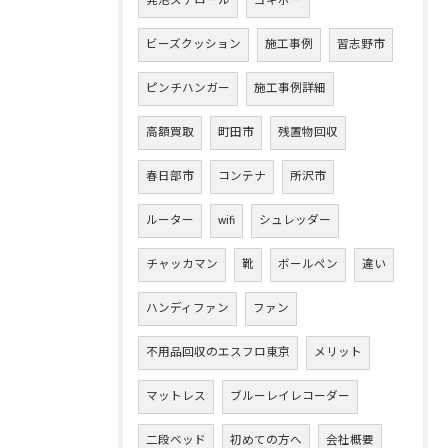
発泡スチロール
ヨギボー
ビーズクッション
施工事例
習志野市
ピンチハンガー
施工事例詳細
高額買取
町田市
残置物回収
春日部市
コンテナ
所沢市
ルーター
wifi
シュレッダー
チャッカマン
靴
ボールペン
違い
ハンディファン
ファン
不用品回収のエスフロ東京
メリット
マットレス
ブルーレイレコーダー
二段ベッド
初めての方へ
会社概要