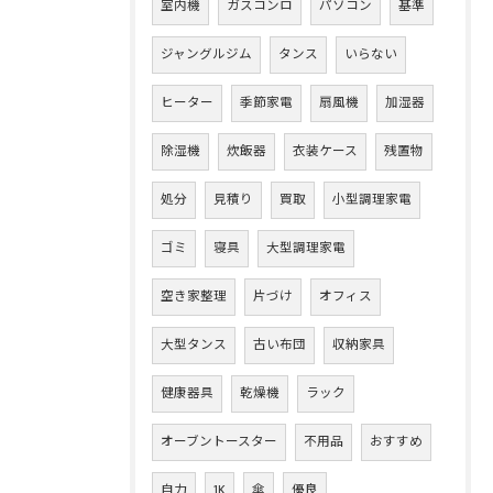
室内機
ガスコンロ
パソコン
基準
ジャングルジム
タンス
いらない
ヒーター
季節家電
扇風機
加湿器
除湿機
炊飯器
衣装ケース
残置物
処分
見積り
買取
小型調理家電
ゴミ
寝具
大型調理家電
空き家整理
片づけ
オフィス
大型タンス
古い布団
収納家具
健康器具
乾燥機
ラック
オーブントースター
不用品
おすすめ
自力
1K
傘
優良