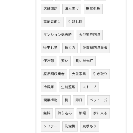
店舗閉店
法人向け
廃棄処理
高齢者向け
引越し時
マンション退去時
大型家具回収
物干し竿
捨て方
洗濯機回収業者
保冷剤
安い
長い蛍光灯
廃品回収業者
大型家具
引き取り
冷蔵庫
生前整理
ストーブ
観葉植物
机
即日
ベット一式
無料
持ち込み
相場
家に来る
ソファー
洗濯機
見積もり