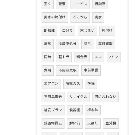
安く
警察
サービス
相談所
実家の片付け
どこから
実家
断捨離
自分で
家じまい
片付け
病気
冷蔵庫処分
羽毛
高価買取
同時
軽トラ
料金表
エコ
2トン
費用
不用品買取
事前準備
エアコン
冷媒ガス
準備
不用品撤去
リサイクル
間に合わない
格安プラン
食器棚
植木鉢
残置物撤去
解体前
天吊り
室外機