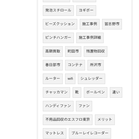
発泡スチロール
ヨギボー
ビーズクッション
施工事例
習志野市
ピンチハンガー
施工事例詳細
高額買取
町田市
残置物回収
春日部市
コンテナ
所沢市
ルーター
wifi
シュレッダー
チャッカマン
靴
ボールペン
違い
ハンディファン
ファン
不用品回収のエスフロ東京
メリット
マットレス
ブルーレイレコーダー