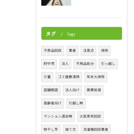
タグ
Tags
不良品回収
業者
注意点
掃除
府中市
法人
不用品処分
引っ越し
少量
ゴミ屋敷清掃
年末大掃除
店舗閉店
法人向け
廃棄処理
高齢者向け
引越し時
マンション退去時
大型家具回収
物干し竿
捨て方
洗濯機回収業者