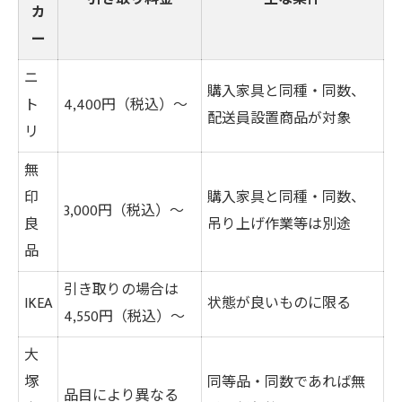
カ
ー
ニ
購入家具と同種・同数、
ト
4,400円（税込）～
配送員設置商品が対象
リ
無
印
購入家具と同種・同数、
3,000円（税込）～
良
吊り上げ作業等は別途
品
引き取りの場合は
IKEA
状態が良いものに限る
4,550円（税込）〜
大
塚
同等品・同数であれば無
品目により異なる