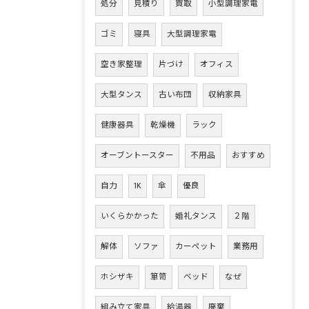
処分
見積り
買取
小型調理家電
ゴミ
寝具
大型調理家電
空き家整理
片づけ
オフィス
大型タンス
古い布団
収納家具
健康器具
乾燥機
ラック
オーブントースター
不用品
おすすめ
自力
1K
傘
優良
いくらかかった
婚礼タンス
２階
解体
ソファ
カーペット
業務用
ホシザキ
箪笥
ベッド
なぜ
組み立て家具
給湯器
廃棄