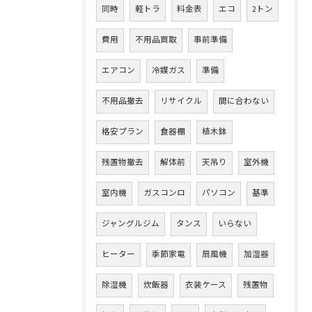
同時
軽トラ
料金表
エコ
2トン
費用
不用品買取
事前準備
エアコン
冷媒ガス
準備
不用品撤去
リサイクル
間に合わない
格安プラン
食器棚
植木鉢
残置物撤去
解体前
天吊り
室外機
室内機
ガスコンロ
パソコン
基準
ジャングルジム
タンス
いらない
ヒーター
季節家電
扇風機
加湿器
除湿機
炊飯器
衣装ケース
残置物