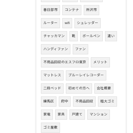
春日部市
コンテナ
所沢市
ルーター
wifi
シュレッダー
チャッカマン
靴
ボールペン
違い
ハンディファン
ファン
不用品回収のエスフロ東京
メリット
マットレス
ブルーレイレコーダー
二段ベッド
初めての方へ
会社概要
練馬区
府中
不用品回収
粗大ゴミ
家電
家具
戸建て
マンション
ゴミ屋敷