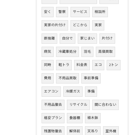
安く
警察
サービス
相談所
実家の片付け
どこから
実家
断捨離
自分で
家じまい
片付け
病気
冷蔵庫処分
羽毛
高価買取
同時
軽トラ
料金表
エコ
2トン
費用
不用品買取
事前準備
エアコン
冷媒ガス
準備
不用品撤去
リサイクル
間に合わない
格安プラン
食器棚
植木鉢
残置物撤去
解体前
天吊り
室外機