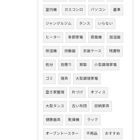
室内機
ガスコンロ
パソコン
基準
ジャングルジム
タンス
いらない
ヒーター
季節家電
扇風機
加湿器
除湿機
炊飯器
衣装ケース
残置物
処分
見積り
買取
小型調理家電
ゴミ
寝具
大型調理家電
空き家整理
片づけ
オフィス
大型タンス
古い布団
収納家具
健康器具
乾燥機
ラック
オーブントースター
不用品
おすすめ