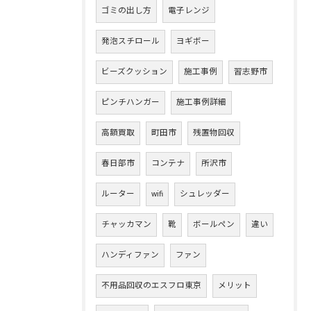
ゴミの出し方
電子レンジ
発泡スチロール
ヨギボー
ビーズクッション
施工事例
習志野市
ピンチハンガー
施工事例詳細
高額買取
町田市
残置物回収
春日部市
コンテナ
所沢市
ルーター
wifi
シュレッダー
チャッカマン
靴
ボールペン
違い
ハンディファン
ファン
不用品回収のエスフロ東京
メリット