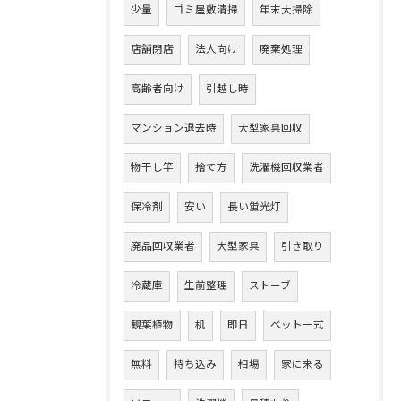
少量
ゴミ屋敷清掃
年末大掃除
店舗閉店
法人向け
廃棄処理
高齢者向け
引越し時
マンション退去時
大型家具回収
物干し竿
捨て方
洗濯機回収業者
保冷剤
安い
長い蛍光灯
廃品回収業者
大型家具
引き取り
冷蔵庫
生前整理
ストーブ
観葉植物
机
即日
ベット一式
無料
持ち込み
相場
家に来る