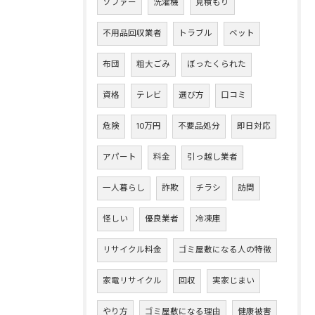
ソファー
洗濯機
見積もり
不用品回収業者
トラブル
ベット
布団
粗大ごみ
ぼったくられた
資格
テレビ
選び方
口コミ
危険
10万円
不要品処分
即日対応
アパート
料金
引っ越し業者
一人暮らし
詐欺
チラシ
訪問
怪しい
優良業者
冷凍庫
リサイクル料金
ゴミ屋敷になる人の特徴
家電リサイクル
回収
実家じまい
やり方
ゴミ屋敷になる理由
健康被害